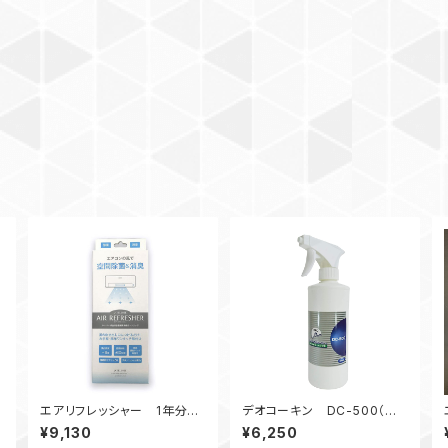
エアリフレッシャー 1年分セ
デオコーキン DC-500（消
ット
臭・抗菌・コート剤）500ml
¥9,130
¥6,250