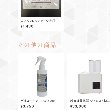
エアリフレッシャー交換用薬
剤バック
¥1,430
その他の商品
デオコーキン DC-500（消
超音波霧化器 ジアミスト[JM
臭・抗菌・コート剤）200ml
-200]
¥3,750
¥33,000