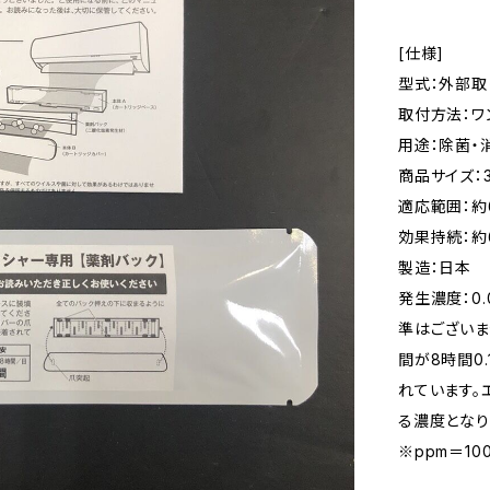
[仕様]
型式：外部取
取付方法：ワ
用途：除菌・
商品サイズ：32
適応範囲：約
効果持続：約
製造：日本
発生濃度：0
準はございま
間が8時間0
れています。
る濃度となり
※ppm＝10