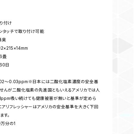
り付け
ンタッチで取り付け可能
消臭
×215×14mm
6畳
60日
.02～0.03ppm※日本には二酸化塩素濃度の安全基
せんが二酸化塩素の先進国ともいえるアメリカでは人
.1ppm吸い続けても健康被害が無いと基準が定めら
エアリフレッシャーはアメリカの安全基準を大きく下回
ます。
0万分の1